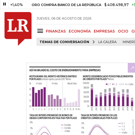
,40%
$ 408.498,97
+$ 8.753,8
ORO COMPRA BANCO DE LA REPÚBLICA
JUEVES, 06 DE AGOSTO DE 2026
FINANZAS
ECONOMÍA
EMPRESAS
OCIO
G
TEMAS DE CONVERSACIÓN
LA CALERA
MINER