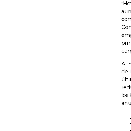
“Ho
aum
com
Cor
emp
pri
cor
A e
de 
últ
red
los
anu