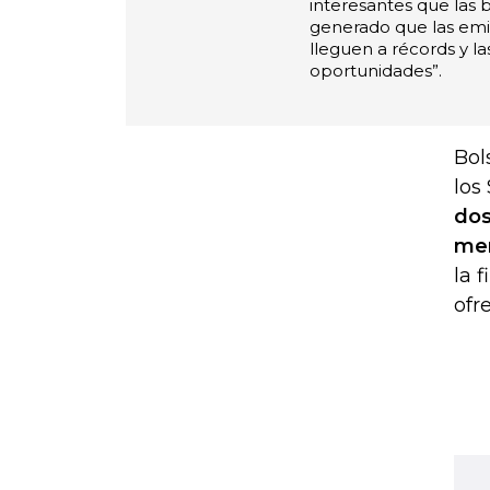
interesantes que las b
generado que las emi
lleguen a récords y l
oportunidades”.
Bol
los
dos
men
la 
ofr