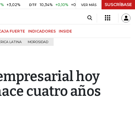
SUSCRÍBASE
02%
10,34%
+0,10%
+0,98%
$ 416,91
+$ 0,05
+0,01%
DTF
UVR
VER MÁS
CAJA FUERTE
INDICADORES
INSIDE
RICA LATINA
MOROSIDAD
empresarial hoy
hace cuatro años