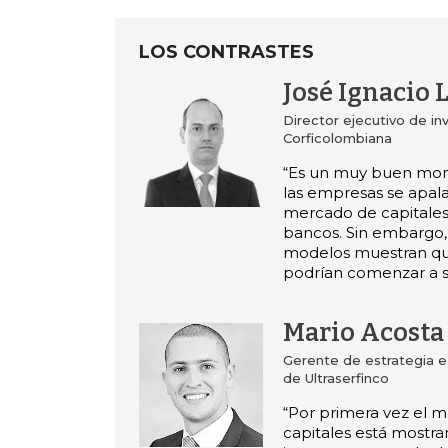
LOS CONTRASTES
José Ignacio 
Director ejecutivo de in
Corficolombiana
“Es un muy buen mo
las empresas se apal
mercado de capitale
bancos. Sin embargo,
modelos muestran que
podrían comenzar a s
Mario Acosta
Gerente de estrategia e
de Ultraserfinco
“Por primera vez el 
capitales está mostr