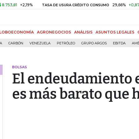
1
+2,19%
29,66%
+0,87%
+3,
TASA DE USURA CRÉDITO CONSUMO
LOBOECONOMÍA
AGRONEGOCIOS
ANÁLISIS
ASUNTOS LEGALES
ÍA
CARBÓN
VENEZUELA
PETRÓLEO
GRUPO ARGOS
EBITDA
AMÉ
BOLSAS
El endeudamiento 
es más barato que 