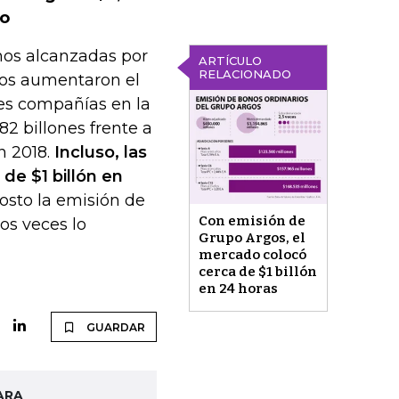
ño
nos alcanzadas por
ARTÍCULO
RELACIONADO
gos aumentaron el
es compañías en la
82 billones frente a
n 2018.
Incluso, las
de $1 billón en
osto la emisión de
Con emisión de
os veces lo
Grupo Argos, el
mercado colocó
cerca de $1 billón
en 24 horas
GUARDAR
ARA