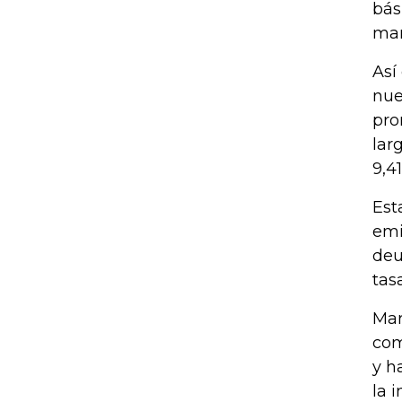
bás
mar
Así
nue
pro
lar
9,4
Est
emi
deu
tas
Mar
com
y h
la 