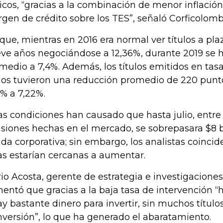
icos, “gracias a la combinación de menor inflació
gen de crédito sobre los TES”, señaló Corficolomb
 que, mientras en 2016 era normal ver títulos a pl
ve años negociándose a 12,36%, durante 2019 se 
medio a 7,4%. Además, los títulos emitidos en tasas
gos tuvieron una reducción promedio de 220 punt
1% a 7,22%.
as condiciones han causado que hasta julio, entre 
siones hechas en el mercado, se sobrepasara $8 b
da corporativa; sin embargo, los analistas coinci
as estarían cercanas a aumentar.
io Acosta, gerente de estrategia e investigaciones 
entó que gracias a la baja tasa de intervención 
ay bastante dinero para invertir, sin muchos títul
inversión”, lo que ha generado el abaratamiento.