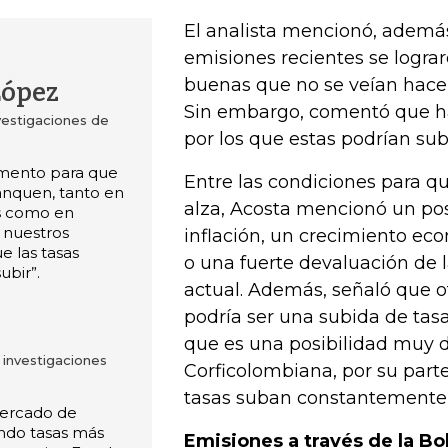
El analista mencionó, además
emisiones recientes se logra
buenas que no se veían hac
López
Sin embargo, comentó que ha
vestigaciones de
por los que estas podrían subi
mento para que
Entre las condiciones para q
anquen, tanto en
alza, Acosta mencionó un po
s como en
 nuestros
inflación, un crecimiento ec
 las tasas
o una fuerte devaluación de l
ubir”.
actual. Además, señaló que ot
podría ser una subida de tasas
que es una posibilidad muy d
 investigaciones
Corficolombiana, por su parte
tasas suban constantemente 
mercado de
ando tasas más
Emisiones a través de la Bol