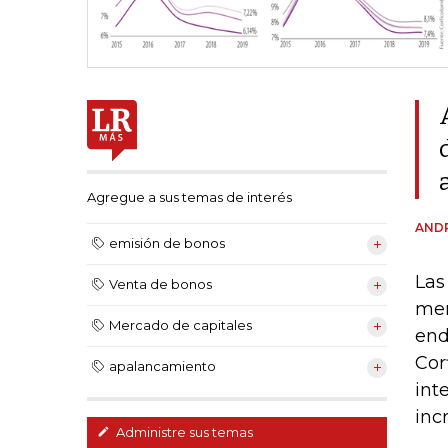
Agregue a sus temas de interés
ANDR
emisión de bonos
Las
Venta de bonos
mer
Mercado de capitales
end
Cor
apalancamiento
int
inc
Administre sus temas