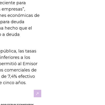
eciente para
s empresas”,
ones económicas de
s para deuda
 ha hecho que el
o a deuda
ública, las tasas
nferiores a los
permitió al Emisor
tos comerciales de
 de 7,4% efectivo
e cinco años.