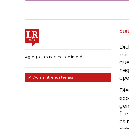
GER
Dic
mie
Agregue a sus temas de interés
que
neg
ope
Administre sus temas
Die
exp
gen
fue
es 