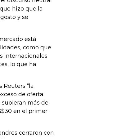
el discurso neutral
que hizo que la
gosto y se
 mercado está
alidades, como que
as internacionales
es, lo que ha
s Reuters “la
exceso de oferta
o subieran más de
S$30 en el primer
Londres cerraron con