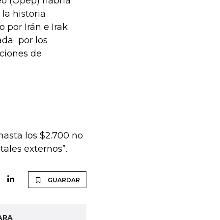
eo (Opep) habría
la historia
 por Irán e Irak
ada por los
pciones de
hasta los $2.700 no
tales externos”.
GUARDAR
ARA