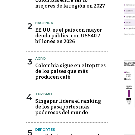
Colombia entre las 10
mejores de la región en 2027
2
HACIENDA
EE.UU. es el país con mayor
deuda pública con US$40,7
billones en 2026
3
AGRO
Colombia sigue en el top tres
de los países que más
producen café
4
TURISMO
Singapur lidera el ranking
de los pasaportes más
poderosos del mundo
5
DEPORTES