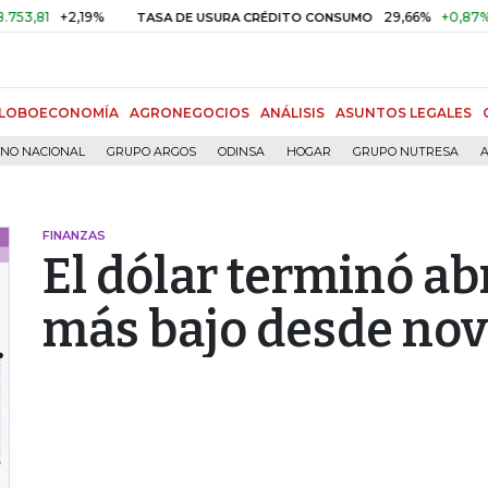
+2,19%
29,66%
+0,87%
+3,02
TASA DE USURA CRÉDITO CONSUMO
LOBOECONOMÍA
AGRONEGOCIOS
ANÁLISIS
ASUNTOS LEGALES
RNO NACIONAL
GRUPO ARGOS
ODINSA
HOGAR
GRUPO NUTRESA
A
FINANZAS
El dólar terminó abr
más bajo desde nov