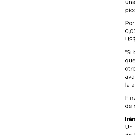
una
pic
Por
0,0
US$
“Si
que
otr
ava
la 
Fin
de 
Irá
Un 