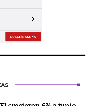
Next slide
SUSCRÍBASE YA
ZAS
PEI crecieron 6% a junio