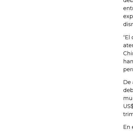
deb
ent
exp
dis
“El
ate
Chi
han
per
De 
deb
mun
US$
tri
En 