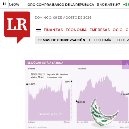
40%
$ 408.498,97
+$ 8.753,81
ORO COMPRA BANCO DE LA REPÚBLICA
DOMINGO, 09 DE AGOSTO DE 2026
FINANZAS
ECONOMÍA
EMPRESAS
OCIO
G
TEMAS DE CONVERSACIÓN
ECONOMÍA
GOBIE