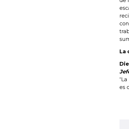
de 
esc
rec
con
tra
sum
La 
Die
Jef
“La
es 