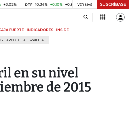
SUSCRÍBASE
%
10,34%
+0,10%
+0,98%
$ 417,01
+$ 0,05
+0,01%
DTF
UVR
VER MÁS
CAJA FUERTE
INDICADORES
INSIDE
BELARDO DE LA ESPRIELLA
il en su nivel
iembre de 2015