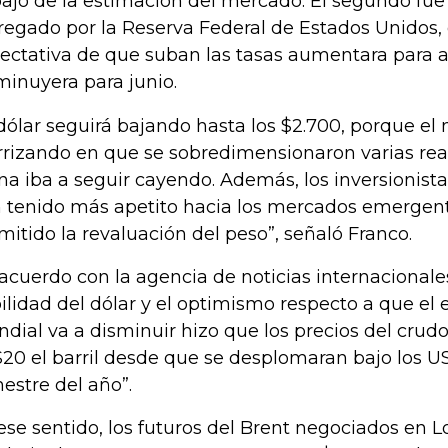
ajo de la estimación del mercado. El segundo fue 
regado por la Reserva Federal de Estados Unidos, 
ectativa de que suban las tasas aumentara para a
minuyera para junio.
 dólar seguirá bajando hasta los $2.700, porque el
rrizando en que se sobredimensionaron varias re
na iba a seguir cayendo. Además, los inversionist
 tenido más apetito hacia los mercados emergent
mitido la revaluación del peso”, señaló Franco.
acuerdo con la agencia de noticias internacionale
ilidad del dólar y el optimismo respecto a que el 
dial va a disminuir hizo que los precios del crud
20 el barril desde que se desplomaran bajo los U
mestre del año”.
ese sentido, los futuros del Brent negociados en 