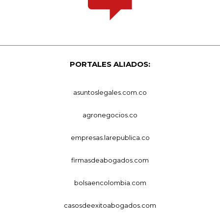
PORTALES ALIADOS:
asuntoslegales.com.co
agronegocios.co
empresas.larepublica.co
firmasdeabogados.com
bolsaencolombia.com
casosdeexitoabogados.com