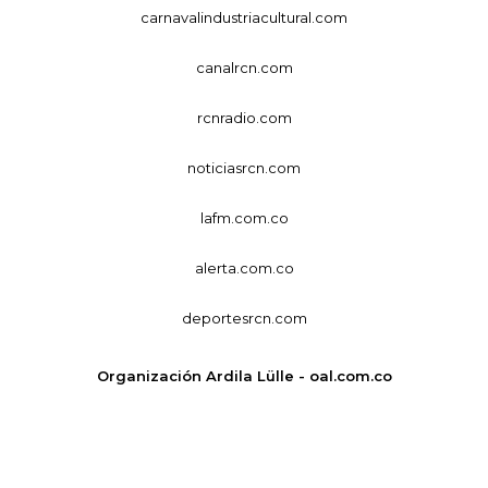
carnavalindustriacultural.com
canalrcn.com
rcnradio.com
noticiasrcn.com
lafm.com.co
alerta.com.co
deportesrcn.com
Organización Ardila Lülle - oal.com.co