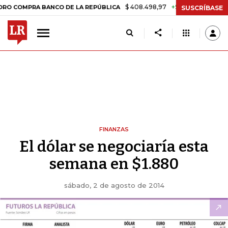
$ 408.498,97
+$ 8.753,81
+2,19%
PRA BANCO DE LA REPÚBLICA
TA
SUSCRÍBASE
FINANZAS
El dólar se negociaría esta
semana en $1.880
sábado, 2 de agosto de 2014