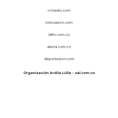
rcnradio.com
noticiasrcn.com
lafm.com.co
alerta.com.co
deportesrcn.com
Organización Ardila Lülle - oal.com.co