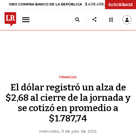
$ 408.498,97
+$ 8.753,81
+2,19%
RO COMPRA BANCO DE LA REPÚBLICA
SUSCRÍBASE
FINANZAS
El dólar registró un alza de
$2,68 al cierre de la jornada y
se cotizó en promedio a
$1.787,74
miércoles, 11 de julio de 2012