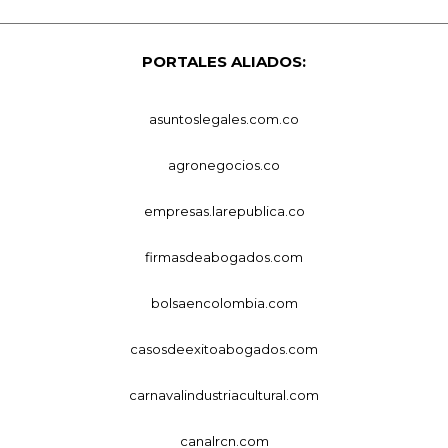
PORTALES ALIADOS:
asuntoslegales.com.co
agronegocios.co
empresas.larepublica.co
firmasdeabogados.com
bolsaencolombia.com
casosdeexitoabogados.com
carnavalindustriacultural.com
canalrcn.com