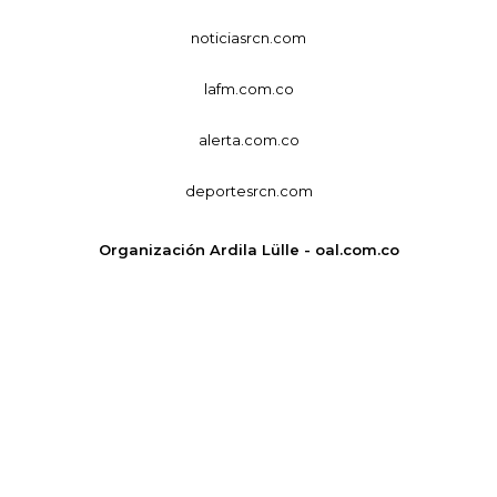
noticiasrcn.com
lafm.com.co
alerta.com.co
deportesrcn.com
Organización Ardila Lülle - oal.com.co