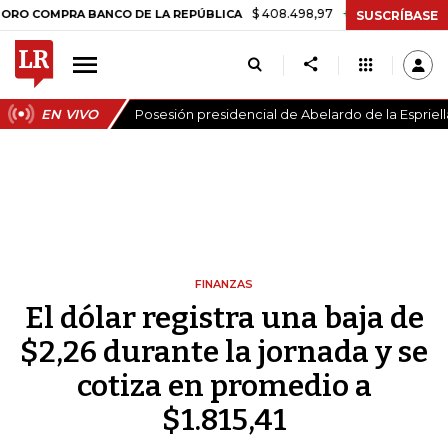
$ 408.498,97
+$ 8.753,81
+2,19%
OMPRA BANCO DE LA REPÚBLICA
SUSCRÍBASE
EN VIVO
Posesión presidencial de Abelardo de la Espriell
FINANZAS
El dólar registra una baja de
$2,26 durante la jornada y se
cotiza en promedio a
$1.815,41