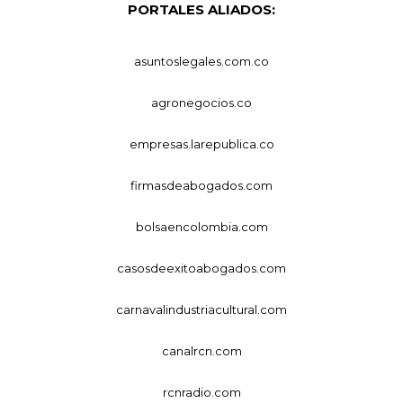
PORTALES ALIADOS:
asuntoslegales.com.co
agronegocios.co
empresas.larepublica.co
firmasdeabogados.com
bolsaencolombia.com
casosdeexitoabogados.com
carnavalindustriacultural.com
canalrcn.com
rcnradio.com