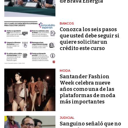
de Brava Energía
BANCOS
Conozca los seis pasos
que usted debe seguir si
quiere solicitar un
crédito este curso
MODA
Santander Fashion
Week celebra nueve
años como una de las
plataformas de moda
más importantes
JUDICIAL
Sanguino señaló que no