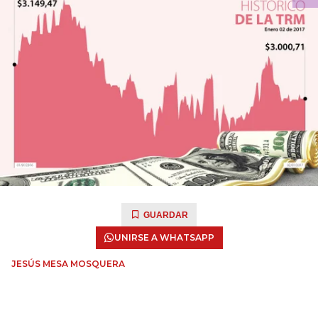
GUARDAR
UNIRSE A WHATSAPP
JESÚS MESA MOSQUERA