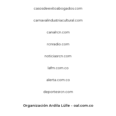
casosdeexitoabogados.com
carnavalindustriacultural.com
canalrcn.com
rcnradio.com
noticiasrcn.com
lafm.com.co
alerta.com.co
deportesrcn.com
Organización Ardila Lülle - oal.com.co