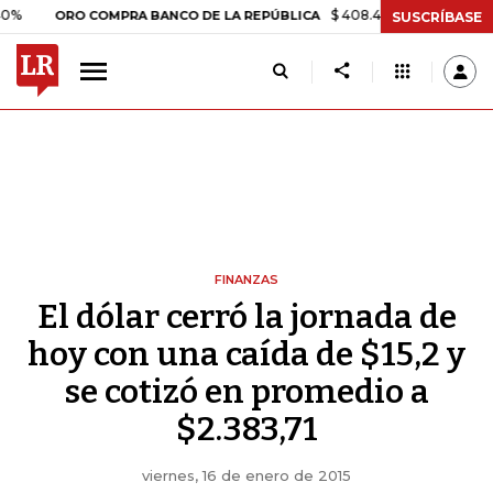
$ 408.498,97
+$ 8.753,81
+2,
ORO COMPRA BANCO DE LA REPÚBLICA
SUSCRÍBASE
FINANZAS
El dólar cerró la jornada de
hoy con una caída de $15,2 y
se cotizó en promedio a
$2.383,71
viernes, 16 de enero de 2015