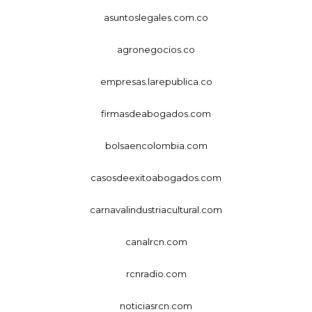
asuntoslegales.com.co
agronegocios.co
empresas.larepublica.co
firmasdeabogados.com
bolsaencolombia.com
casosdeexitoabogados.com
carnavalindustriacultural.com
canalrcn.com
rcnradio.com
noticiasrcn.com