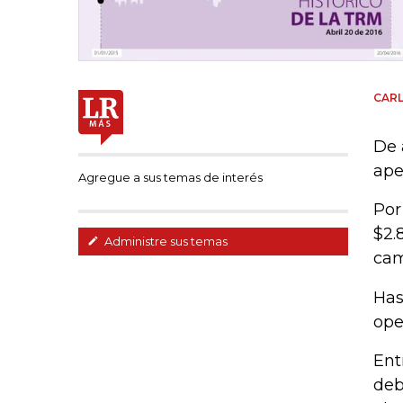
CAR
De 
ape
Agregue a sus temas de interés
Por
$2.
Administre sus temas
cam
Has
ope
Ent
deb