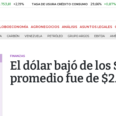
81
+2,19%
29,66%
+0,87%
+3,
TASA DE USURA CRÉDITO CONSUMO
LOBOECONOMÍA
AGRONEGOCIOS
ANÁLISIS
ASUNTOS LEGALES
ÍA
CARBÓN
VENEZUELA
PETRÓLEO
GRUPO ARGOS
EBITDA
AMÉ
FINANZAS
El dólar bajó de los
promedio fue de $2