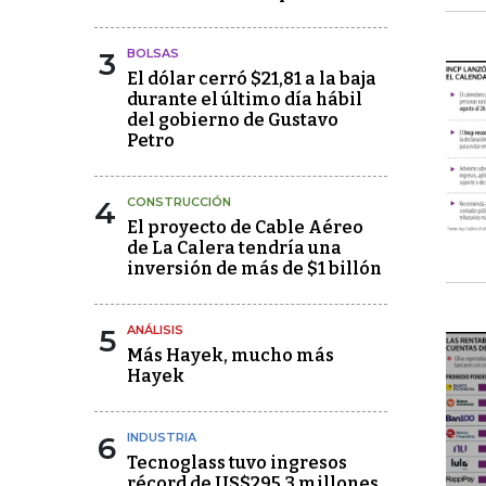
3
BOLSAS
El dólar cerró $21,81 a la baja
durante el último día hábil
del gobierno de Gustavo
Petro
4
CONSTRUCCIÓN
El proyecto de Cable Aéreo
de La Calera tendría una
inversión de más de $1 billón
5
ANÁLISIS
Más Hayek, mucho más
Hayek
6
INDUSTRIA
Tecnoglass tuvo ingresos
récord de US$295,3 millones