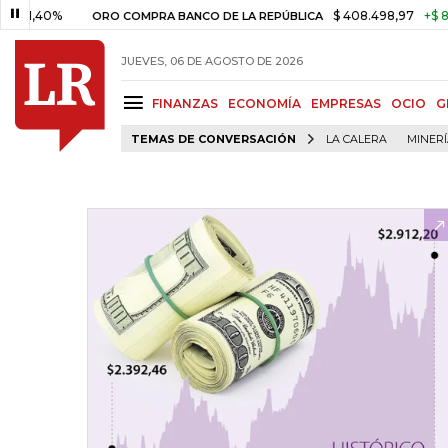
1,40%
$ 408.498,97
+$ 8.753,
ORO COMPRA BANCO DE LA REPÚBLICA
JUEVES, 06 DE AGOSTO DE 2026
FINANZAS
ECONOMÍA
EMPRESAS
OCIO
G
TEMAS DE CONVERSACIÓN
LA CALERA
MINER