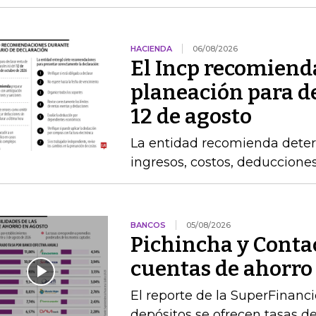
HACIENDA
06/08/2026
El Incp recomiend
planeación para de
12 de agosto
La entidad recomienda determ
ingresos, costos, deduccione
BANCOS
05/08/2026
Pichincha y Contac
cuentas de ahorro
El reporte de la SuperFinanc
depósitos se ofrecen tasas de