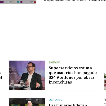
ENERGÍA
Superservicios estima
s
que usuarios han pagado
el
$24,9 billones por obras
inconclusas
DEPORTE
Las mujeres lideran