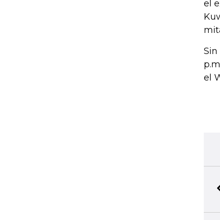
el 
Kuw
mit
Sin
p.m
el 