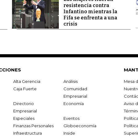
resistencia contra
Infantino mientras la
Fifa se enfrenta a una
crisis
CCIONES
MANT
Alta Gerencia
Análisis
Mesa d
Caja Fuerte
Comunidad
Nuestr
Empresarial
Contác
Directorio
Economía
Aviso 
Empresarial
Términ
Especiales
Eventos
Políti
Finanzas Personales
Globoeconomía
Polític
Infraestructura
Inside
Superi