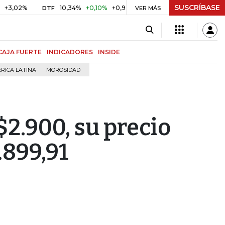
SUSCRÍBASE
02%
10,34%
+0,10%
+0,98%
$ 416,86
+$ 0,05
+0,01
DTF
UVR
VER MÁS
CAJA FUERTE
INDICADORES
INSIDE
RICA LATINA
MOROSIDAD
 $2.900, su precio
.899,91