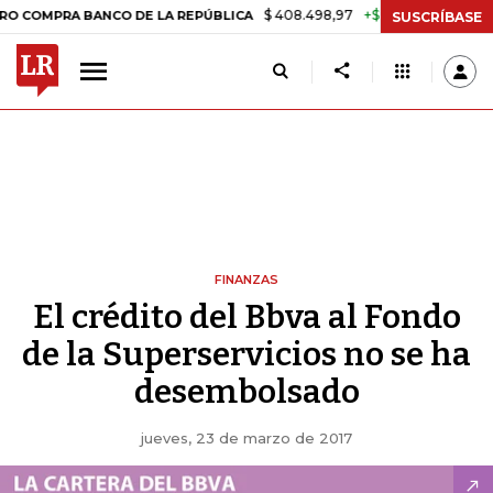
$ 408.498,97
+$ 8.753,81
+2,19%
RA BANCO DE LA REPÚBLICA
TAS
SUSCRÍBASE
FINANZAS
El crédito del Bbva al Fondo
de la Superservicios no se ha
desembolsado
jueves, 23 de marzo de 2017