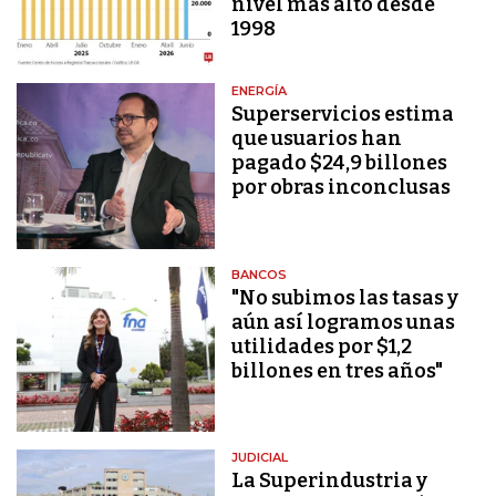
nivel más alto desde
1998
ENERGÍA
Superservicios estima
que usuarios han
pagado $24,9 billones
por obras inconclusas
BANCOS
"No subimos las tasas y
aún así logramos unas
utilidades por $1,2
billones en tres años"
JUDICIAL
La Superindustria y