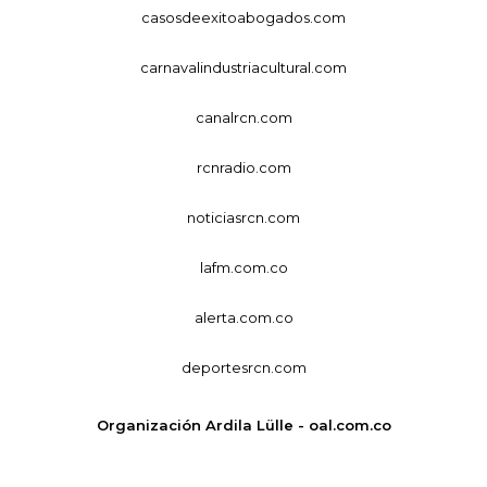
casosdeexitoabogados.com
carnavalindustriacultural.com
canalrcn.com
rcnradio.com
noticiasrcn.com
lafm.com.co
alerta.com.co
deportesrcn.com
Organización Ardila Lülle - oal.com.co