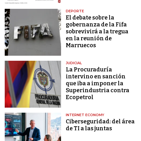
DEPORTE
El debate sobre la
gobernanza de la Fifa
sobrevivirá a la tregua
en la reunión de
Marruecos
JUDICIAL
La Procuraduría
intervino en sanción
que iba a imponer la
Superindustria contra
Ecopetrol
INTERNET ECONOMY
Ciberseguridad: del área
de TI a las juntas