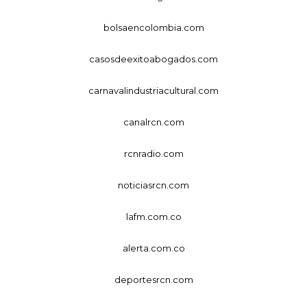
bolsaencolombia.com
casosdeexitoabogados.com
carnavalindustriacultural.com
canalrcn.com
rcnradio.com
noticiasrcn.com
lafm.com.co
alerta.com.co
deportesrcn.com