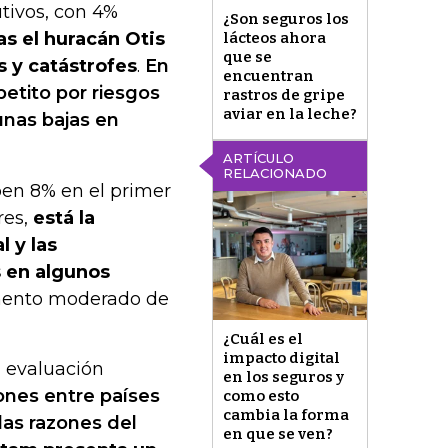
tivos, con 4%
¿Son seguros los
as el huracán Otis
lácteos ahora
que se
 y catástrofes
.
En
encuentran
etito por riesgos
rastros de gripe
aviar en la leche?
unas bajas en
ARTÍCULO
RELACIONADO
uben 8% en el primer
res,
está la
 y las
 en algunos
umento moderado de
¿Cuál es el
impacto digital
a evaluación
en los seguros y
iones entre países
como esto
cambia la forma
las razones del
en que se ven?