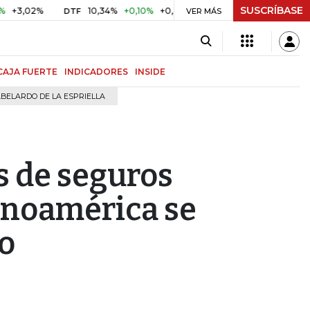
SUSCRÍBASE
2%
10,34%
+0,10%
+0,98%
$ 416,91
+$ 0,05
+0,01%
DTF
UVR
VER MÁS
CAJA FUERTE
INDICADORES
INSIDE
BELARDO DE LA ESPRIELLA
s de seguros
inoamérica se
o