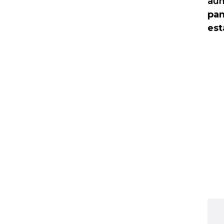
au
pan
est