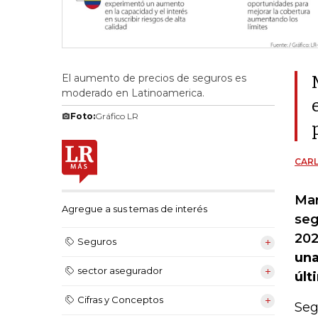
El aumento de precios de seguros es
moderado en Latinoamerica.
Foto:
Gráfico LR
CAR
Mar
Agregue a sus temas de interés
seg
20
Seguros
una
sector asegurador
últ
Cifras y Conceptos
Seg