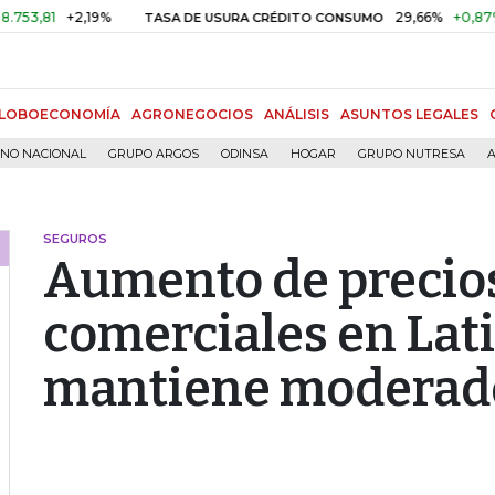
+2,19%
29,66%
+0,87%
+3,0
TASA DE USURA CRÉDITO CONSUMO
LOBOECONOMÍA
AGRONEGOCIOS
ANÁLISIS
ASUNTOS LEGALES
RNO NACIONAL
GRUPO ARGOS
ODINSA
HOGAR
GRUPO NUTRESA
A
SEGUROS
Aumento de precio
comerciales en Lat
mantiene moderad