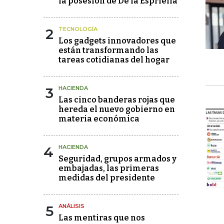
la posesión de De la Espriella
2
TECNOLOGÍA
Los gadgets innovadores que
están transformando las
tareas cotidianas del hogar
3
HACIENDA
Las cinco banderas rojas que
hereda el nuevo gobierno en
materia económica
4
HACIENDA
Seguridad, grupos armados y
embajadas, las primeras
medidas del presidente
5
ANÁLISIS
Las mentiras que nos