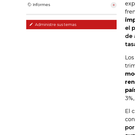
exp
Informes
fre
imp
Administre sus temas
el 
de 
tas
Los
tri
mod
ren
paí
3%,
El 
con
por