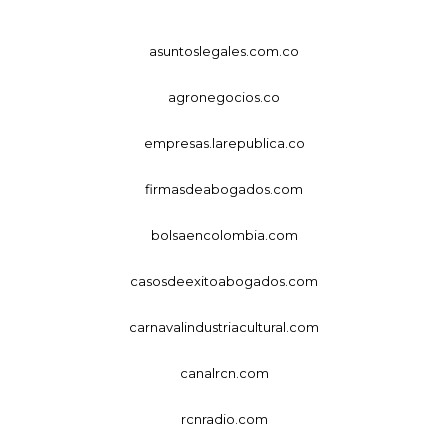
asuntoslegales.com.co
agronegocios.co
empresas.larepublica.co
firmasdeabogados.com
bolsaencolombia.com
casosdeexitoabogados.com
carnavalindustriacultural.com
canalrcn.com
rcnradio.com