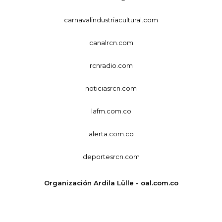
carnavalindustriacultural.com
canalrcn.com
rcnradio.com
noticiasrcn.com
lafm.com.co
alerta.com.co
deportesrcn.com
Organización Ardila Lülle - oal.com.co