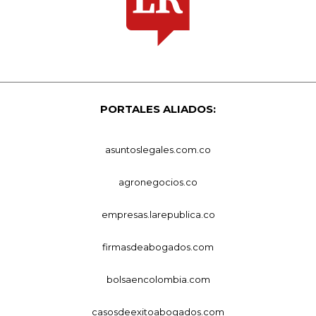
PORTALES ALIADOS:
asuntoslegales.com.co
agronegocios.co
empresas.larepublica.co
firmasdeabogados.com
bolsaencolombia.com
casosdeexitoabogados.com