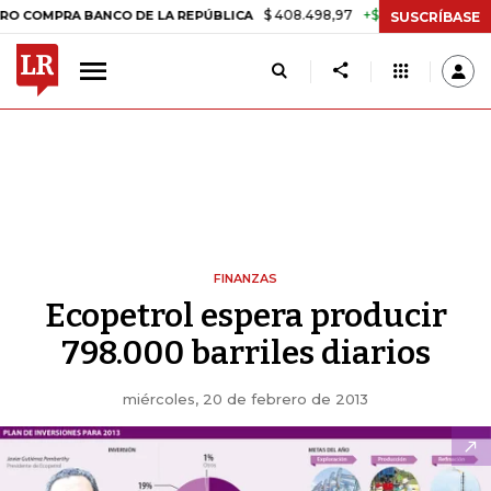
$ 408.498,97
+$ 8.753,81
+2,19%
RA BANCO DE LA REPÚBLICA
TA
SUSCRÍBASE
FINANZAS
Ecopetrol espera producir
798.000 barriles diarios
miércoles, 20 de febrero de 2013