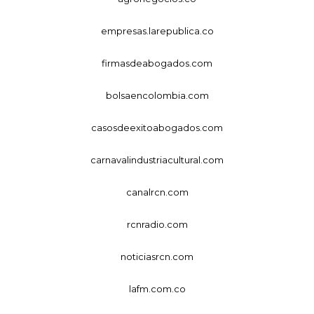
empresas.larepublica.co
firmasdeabogados.com
bolsaencolombia.com
casosdeexitoabogados.com
carnavalindustriacultural.com
canalrcn.com
rcnradio.com
noticiasrcn.com
lafm.com.co