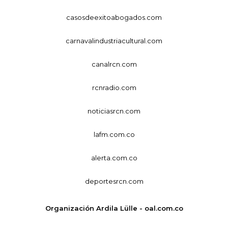
casosdeexitoabogados.com
carnavalindustriacultural.com
canalrcn.com
rcnradio.com
noticiasrcn.com
lafm.com.co
alerta.com.co
deportesrcn.com
Organización Ardila Lülle - oal.com.co