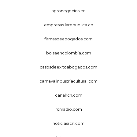
agronegocios.co
empresas.larepublica.co
firmasdeabogados.com
bolsaencolombia.com
casosdeexitoabogados.com
carnavalindustriacultural.com
canalrcn.com
rcnradio.com
noticiasrcn.com