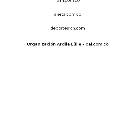
lafm.com.co
alerta.com.co
deportesrcn.com
Organización Ardila Lülle - oal.com.co