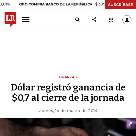
$ 399.745,16
+$ 2.295,71
+0
ORO COMPRA BANCO DE LA REPÚBLICA
SUSCRÍBASE
FINANZAS
Dólar registró ganancia de
$0,7 al cierre de la jornada
viernes, 14 de marzo de 2014