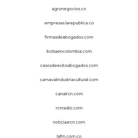
agronegocios.co
empresas.larepublica.co
firmasdeabogados.com
bolsaencolombia.com
casosdeexitoabogados.com
carnavalindustriacultural.com
canalrcn.com
rcnradio.com
noticiasrcn.com
lafm.com.co