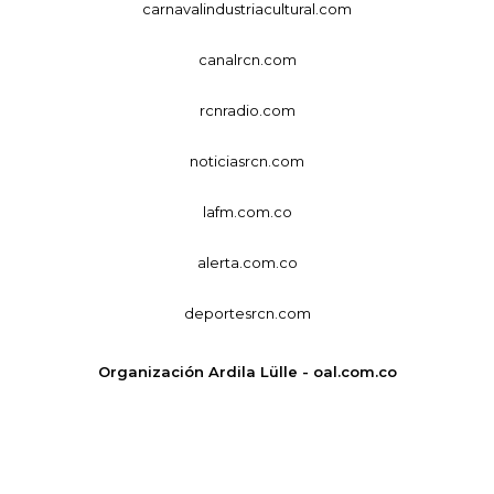
carnavalindustriacultural.com
canalrcn.com
rcnradio.com
noticiasrcn.com
lafm.com.co
alerta.com.co
deportesrcn.com
Organización Ardila Lülle - oal.com.co