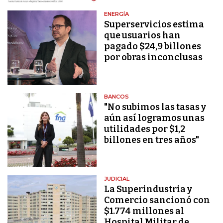
ENERGÍA
Superservicios estima
que usuarios han
pagado $24,9 billones
por obras inconclusas
BANCOS
"No subimos las tasas y
aún así logramos unas
utilidades por $1,2
billones en tres años"
JUDICIAL
La Superindustria y
Comercio sancionó con
$1.774 millones al
Hospital Militar de