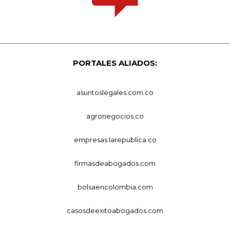
PORTALES ALIADOS:
asuntoslegales.com.co
agronegocios.co
empresas.larepublica.co
firmasdeabogados.com
bolsaencolombia.com
casosdeexitoabogados.com