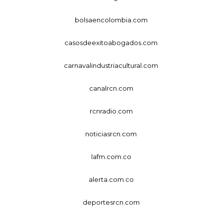
bolsaencolombia.com
casosdeexitoabogados.com
carnavalindustriacultural.com
canalrcn.com
rcnradio.com
noticiasrcn.com
lafm.com.co
alerta.com.co
deportesrcn.com