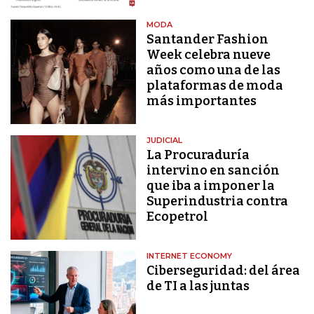
MODA
Santander Fashion
Week celebra nueve
años como una de las
plataformas de moda
más importantes
JUDICIAL
La Procuraduría
intervino en sanción
que iba a imponer la
Superindustria contra
Ecopetrol
INTERNET ECONOMY
Ciberseguridad: del área
de TI a las juntas