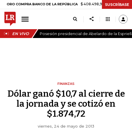
$ 408.498,97
+$ 8.753,81
+2,19%
 COMPRA BANCO DE LA REPÚBLICA
SUSCRÍBASE
EN VIVO
Posesión presidencial de Abelardo de la Espriell
FINANZAS
Dólar ganó $10,7 al cierre de
la jornada y se cotizó en
$1.874,72
viernes, 24 de mayo de 2013