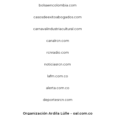
bolsaencolombia.com
casosdeexitoabogados.com
carnavalindustriacultural.com
canalrcn.com
rcnradio.com
noticiasrcn.com
lafm.com.co
alerta.com.co
deportesrcn.com
Organización Ardila Lülle - oal.com.co