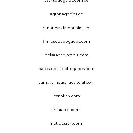
asuntoslegales.com.co
agronegocios.co
empresas.larepublica.co
firmasdeabogados.com
bolsaencolombia.com
casosdeexitoabogados.com
carnavalindustriacultural.com
canalrcn.com
rcnradio.com
noticiasrcn.com