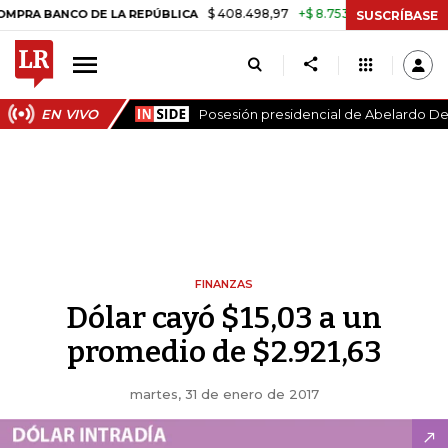
$ 408.498,97
+$ 8.753,81
+2,19%
ANCO DE LA REPÚBLICA
TASA D
SUSCRÍBASE
EN VIVO
Posesión presidencial de Abelardo De 
FINANZAS
Dólar cayó $15,03 a un
promedio de $2.921,63
martes, 31 de enero de 2017