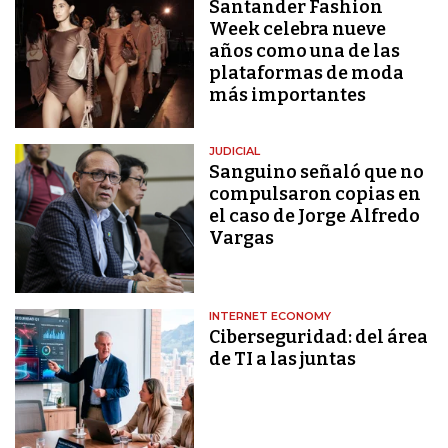
Santander Fashion
Week celebra nueve
años como una de las
plataformas de moda
más importantes
JUDICIAL
Sanguino señaló que no
compulsaron copias en
el caso de Jorge Alfredo
Vargas
INTERNET ECONOMY
Ciberseguridad: del área
de TI a las juntas