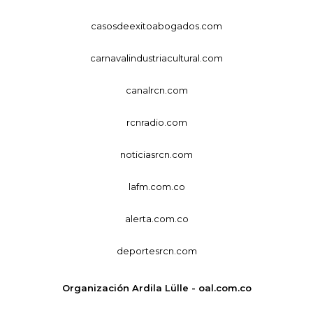
casosdeexitoabogados.com
carnavalindustriacultural.com
canalrcn.com
rcnradio.com
noticiasrcn.com
lafm.com.co
alerta.com.co
deportesrcn.com
Organización Ardila Lülle - oal.com.co