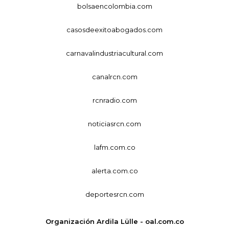
bolsaencolombia.com
casosdeexitoabogados.com
carnavalindustriacultural.com
canalrcn.com
rcnradio.com
noticiasrcn.com
lafm.com.co
alerta.com.co
deportesrcn.com
Organización Ardila Lülle - oal.com.co