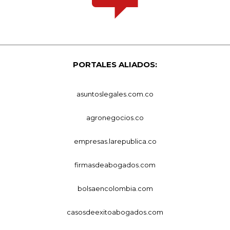
PORTALES ALIADOS:
asuntoslegales.com.co
agronegocios.co
empresas.larepublica.co
firmasdeabogados.com
bolsaencolombia.com
casosdeexitoabogados.com