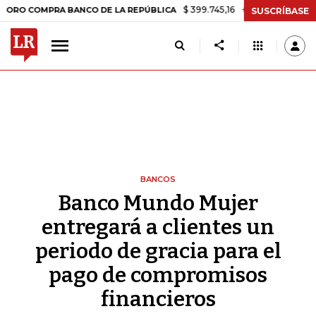
$ 399.745,16
+$ 2.295,71
+0,58%
MPRA BANCO DE LA REPÚBLICA
T
SUSCRÍBASE
BANCOS
Banco Mundo Mujer
entregará a clientes un
periodo de gracia para el
pago de compromisos
financieros