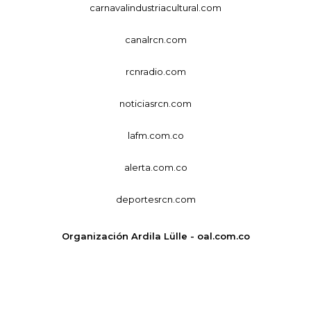
carnavalindustriacultural.com
canalrcn.com
rcnradio.com
noticiasrcn.com
lafm.com.co
alerta.com.co
deportesrcn.com
Organización Ardila Lülle - oal.com.co