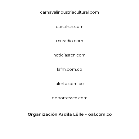
carnavalindustriacultural.com
canalrcn.com
rcnradio.com
noticiasrcn.com
lafm.com.co
alerta.com.co
deportesrcn.com
Organización Ardila Lülle - oal.com.co