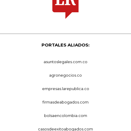
PORTALES ALIADOS:
asuntoslegales.com.co
agronegocios.co
empresas.larepublica.co
firmasdeabogados.com
bolsaencolombia.com
casosdeexitoabogados.com