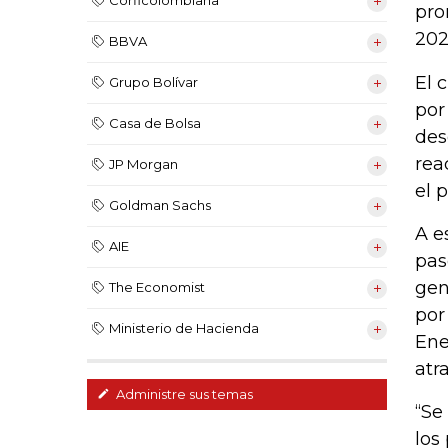
Corficolombiana
pro
202
BBVA
El 
Grupo Bolívar
por
Casa de Bolsa
des
rea
JP Morgan
el 
Goldman Sachs
A e
AIE
pas
gen
The Economist
por
Ministerio de Hacienda
Ene
atr
Administre sus temas
“Se
los