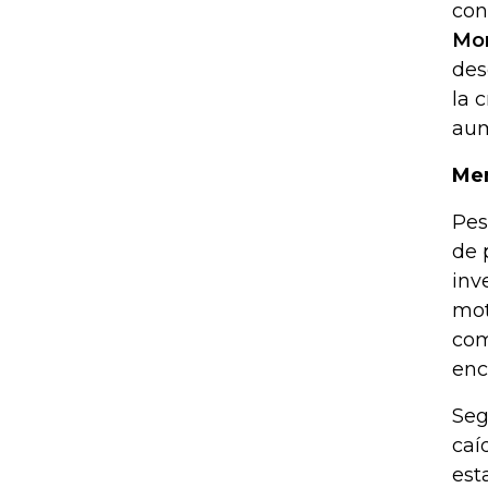
con
Mo
des
la 
aum
Men
Pes
de 
inv
mot
com
enc
Seg
caí
est