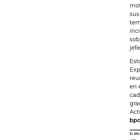
mot
sus
tem
inc
sob
jef
Est
Exp
reu
en 
cad
gra
Act
bpd