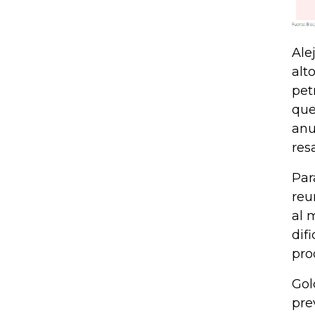
Ale
alt
pet
que
anu
resa
Par
reu
al 
dif
pro
Gol
pre