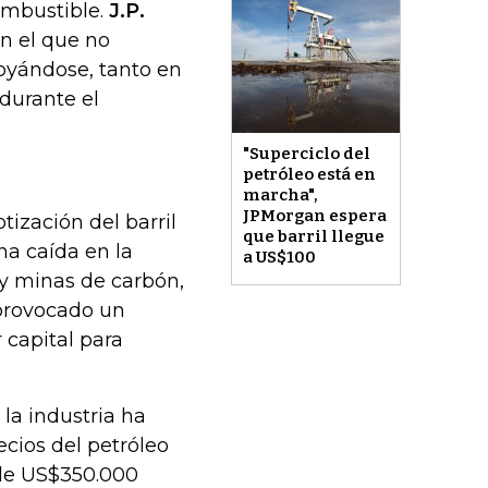
ombustible.
J.P.
n el que no
oyándose, tanto en
 durante el
"Superciclo del
petróleo está en
marcha",
JPMorgan espera
ización del barril
que barril llegue
na caída en la
a US$100
 y minas de carbón,
provocado un
capital para
 la industria ha
cios del petróleo
 de US$350.000