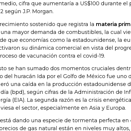
medio, cifra que aumentaría a US$100 durante el
2 según J.P. Morgan.
crecimiento sostenido que registra la
materia prim
 una mayor demanda de combustibles, la cual vi
de que economías como la estadounidense, la euro
ctivaron su dinámica comercial en vista del prog
proceso de vacunación contra el covid-19.
sto se han sumado dos momentos cruciales dentro 
o del huracán Ida por el Golfo de México fue uno 
eró una caída en la producción estadounidense d
 día (bpd), según cifras de la Administración de I
rgía (EIA). La segunda razón es la crisis energétic
aviesa el sector, especialmente en Asia y Europa.
 está dando una especie de tormenta perfecta en
 precios de gas natural están en niveles muy altos, 