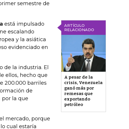
 primer semestre de
a
está impulsado
ARTÍCULO
RELACIONADO
ene escalando
pea y la asiática
reso evidenciado en
de la industria. El
de ellos, hecho que
A pesar de la
e 200.000 barriles
crisis, Venezuela
ganó más por
nformación de
remesas que
a por la que
exportando
petróleo
 el mercado, porque
lo cual estaría