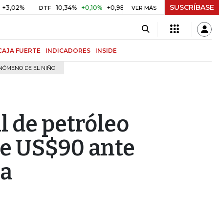
SUSCRÍBASE
2%
10,34%
+0,10%
+0,98%
$ 416,81
+$ 0,05
+0,01%
DTF
UVR
VER MÁS
CAJA FUERTE
INDICADORES
INSIDE
NÓMENO DE EL NIÑO
l de petróleo
re US$90 ante
a