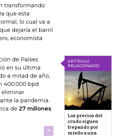
én transformando
ra que esta
ormal, lo cual va a
ue dejaría el barril
mero, economista
ción de Países
ARTÍCULO
RELACIONADO
ió en su última
do a mitad de año,
en 400.000 bpd
 eliminar
rante la pandemia.
erca de
27 millones
Los precios del
crudo siguen
trepando por
miedo a una