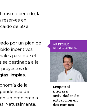
l mismo período, la
 reservas en
caído de 50 a
sado por un plan de
ARTÍCULO
RELACIONADO
bido incentivos
ales para que el
s se destinaba a la
 a proyectos de
gías limpias.
conomía de la
Ecopetrol
dependencia de
iniciará
actividades de
á en un problema a
extracción en
as. Naturalmente,
dos campos