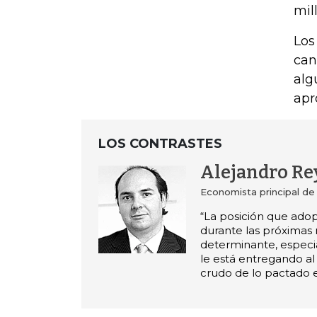
mil
Los
can
alg
apr
LOS CONTRASTES
Alejandro Re
Economista principal d
“La posición que ado
durante las próximas 
determinante, espec
le está entregando 
crudo de lo pactado e