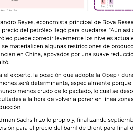
jandro Reyes, economista principal de Bbva Resea
o precio del petróleo llegó para quedarse. “Aún as
róleo puede corregir levemente los niveles actual
 se materialicen algunas restricciones de produc
ncian en China, apoyados por una suave reducci
ltó.
a el experto, la posición que adopte la Opep+ dur
niones será determinante, especialmente porque 
mundo menos crudo de lo pactado, lo cual se desp
icultades a la hora de volver a poner en línea zon
ducción.
dman Sachs hizo lo propio y, finalizando septiemb
visión para el precio del barril de Brent para final