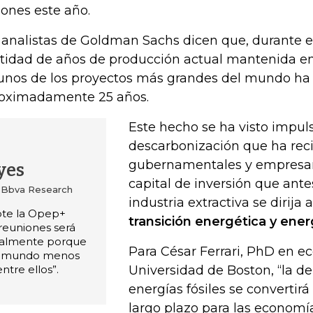
lones este año.
 analistas de Goldman Sachs dicen que, durante e
tidad de años de producción actual mantenida en
unos de los proyectos más grandes del mundo ha 
oximadamente 25 años.
Este hecho se ha visto impul
descarbonización que ha reci
gubernamentales y empresari
yes
capital de inversión que ante
e Bbva Research
industria extractiva se dirija
pte la Opep+
transición energética y ener
reuniones será
ialmente porque
Para César Ferrari, PhD en e
al mundo menos
ntre ellos”.
Universidad de Boston, “la 
energías fósiles se convertir
largo plazo para las economí