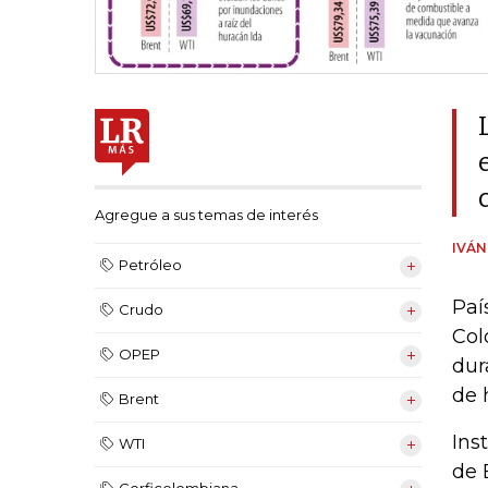
Agregue a sus temas de interés
IVÁ
Petróleo
Paí
Crudo
Col
OPEP
dur
de 
Brent
Ins
WTI
de 