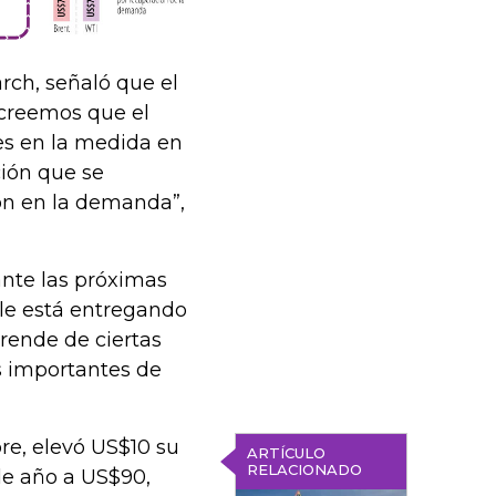
rch, señaló que el
í creemos que el
es en la medida en
ción que se
ón en la demanda”,
ante las próximas
le está entregando
rende de ciertas
as importantes de
re, elevó US$10 su
ARTÍCULO
RELACIONADO
 de año a US$90,