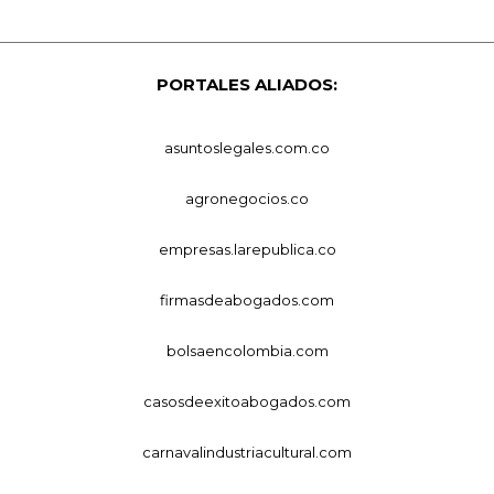
PORTALES ALIADOS:
asuntoslegales.com.co
agronegocios.co
empresas.larepublica.co
firmasdeabogados.com
bolsaencolombia.com
casosdeexitoabogados.com
carnavalindustriacultural.com