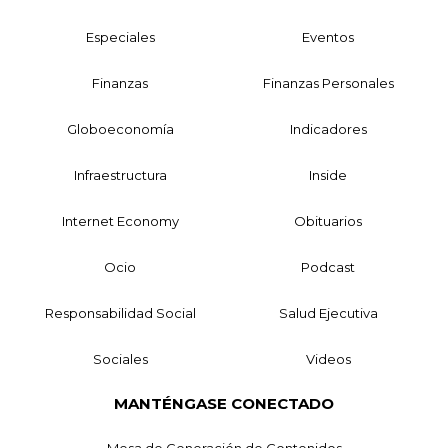
Especiales
Eventos
Finanzas
Finanzas Personales
Globoeconomía
Indicadores
Infraestructura
Inside
Internet Economy
Obituarios
Ocio
Podcast
Responsabilidad Social
Salud Ejecutiva
Sociales
Videos
MANTÉNGASE CONECTADO
Mesa de Generación de Contenidos