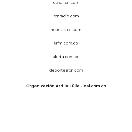
canalrcn.com
rcnradio.com
noticiasrcn.com
lafm.com.co
alerta.com.co
deportesrcn.com
Organización Ardila Lülle - oal.com.co