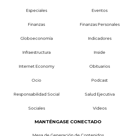
Especiales
Eventos
Finanzas
Finanzas Personales
Globoeconomía
Indicadores
Infraestructura
Inside
Internet Economy
Obituarios
Ocio
Podcast
Responsabilidad Social
Salud Ejecutiva
Sociales
Videos
MANTÉNGASE CONECTADO
Mesa de Generación de Contenidos