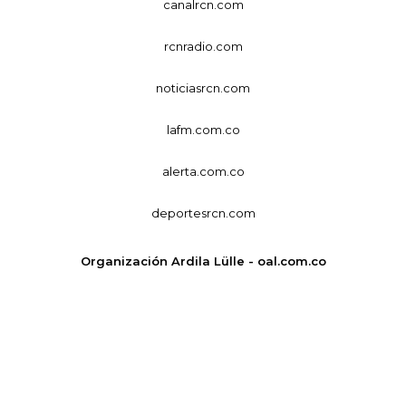
canalrcn.com
rcnradio.com
noticiasrcn.com
lafm.com.co
alerta.com.co
deportesrcn.com
Organización Ardila Lülle - oal.com.co