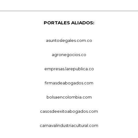
PORTALES ALIADOS:
asuntoslegales.com.co
agronegocios.co
empresas.larepublica.co
firmasdeabogados.com
bolsaencolombia.com
casosdeexitoabogados.com
carnavalindustriacultural.com