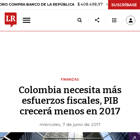
$ 408.498,97
+$ 8.753,81
+2,19%
MPRA BANCO DE LA REPÚBLICA
T
SUSCRÍBASE
FINANZAS
Colombia necesita más
esfuerzos fiscales, PIB
crecerá menos en 2017
miércoles, 7 de junio de 2017