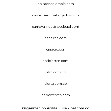
bolsaencolombia.com
casosdeexitoabogados.com
carnavalindustriacultural.com
canalrcn.com
rcnradio.com
noticiasrcn.com
lafm.com.co
alerta.com.co
deportesrcn.com
Organización Ardila Lülle - oal.com.co