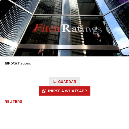
Foto:
Reuters
GUARDAR
UNIRSE A WHATSAPP
REUTERS