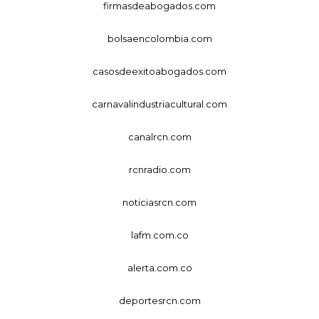
firmasdeabogados.com
bolsaencolombia.com
casosdeexitoabogados.com
carnavalindustriacultural.com
canalrcn.com
rcnradio.com
noticiasrcn.com
lafm.com.co
alerta.com.co
deportesrcn.com