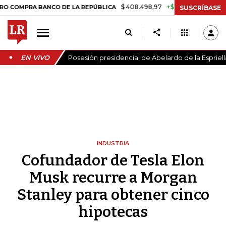
$ 408.498,97
+$ 8.753,81
+2,19%
A BANCO DE LA REPÚBLICA
TASA
SUSCRÍBASE
EN VIVO
Posesión presidencial de Abelardo de la Espriell
INDUSTRIA
Cofundador de Tesla Elon
Musk recurre a Morgan
Stanley para obtener cinco
hipotecas