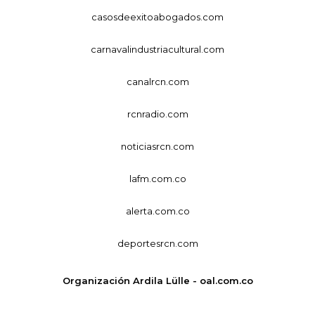
casosdeexitoabogados.com
carnavalindustriacultural.com
canalrcn.com
rcnradio.com
noticiasrcn.com
lafm.com.co
alerta.com.co
deportesrcn.com
Organización Ardila Lülle - oal.com.co