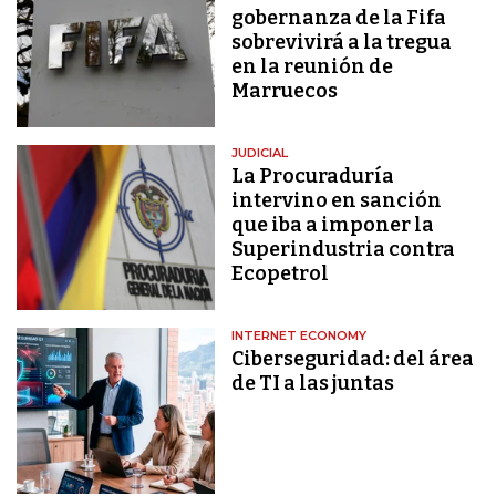
gobernanza de la Fifa
sobrevivirá a la tregua
en la reunión de
Marruecos
JUDICIAL
La Procuraduría
intervino en sanción
que iba a imponer la
Superindustria contra
Ecopetrol
INTERNET ECONOMY
Ciberseguridad: del área
de TI a las juntas