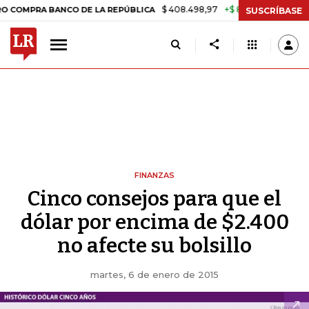
$ 408.498,97
+$ 8.753,81
+2,19%
RA BANCO DE LA REPÚBLICA
TAS
SUSCRÍBASE
FINANZAS
Cinco consejos para que el
dólar por encima de $2.400
no afecte su bolsillo
martes, 6 de enero de 2015