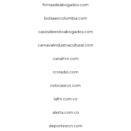
firmasdeabogados.com
bolsaencolombia.com
casosdeexitoabogados.com
carnavalindustriacultural.com
canalrcn.com
rcnradio.com
noticiasrcn.com
lafm.com.co
alerta.com.co
deportesrcn.com