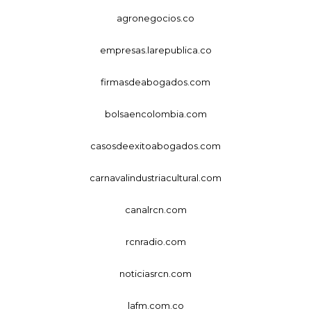
agronegocios.co
empresas.larepublica.co
firmasdeabogados.com
bolsaencolombia.com
casosdeexitoabogados.com
carnavalindustriacultural.com
canalrcn.com
rcnradio.com
noticiasrcn.com
lafm.com.co