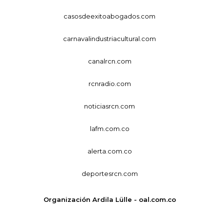
casosdeexitoabogados.com
carnavalindustriacultural.com
canalrcn.com
rcnradio.com
noticiasrcn.com
lafm.com.co
alerta.com.co
deportesrcn.com
Organización Ardila Lülle - oal.com.co