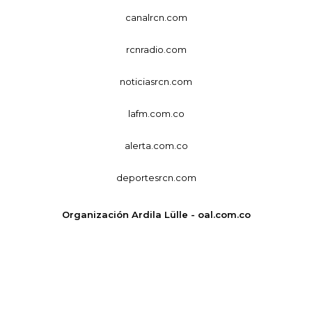
canalrcn.com
rcnradio.com
noticiasrcn.com
lafm.com.co
alerta.com.co
deportesrcn.com
Organización Ardila Lülle - oal.com.co