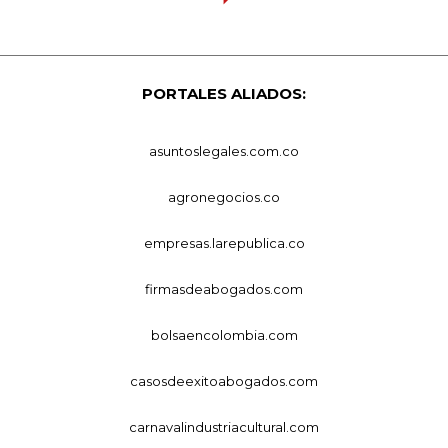
PORTALES ALIADOS:
asuntoslegales.com.co
agronegocios.co
empresas.larepublica.co
firmasdeabogados.com
bolsaencolombia.com
casosdeexitoabogados.com
carnavalindustriacultural.com