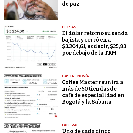
de paz
BOLSAS
El dólar retomó su senda
bajista y cerró en a
$3.204,61, es decir, $25,83
por debajo de la TRM
GASTRONOMÍA
Coffee Master reunirá a
más de 50 tiendas de
café de especialidad en
Bogotá y la Sabana
LABORAL
Uno de cada cinco