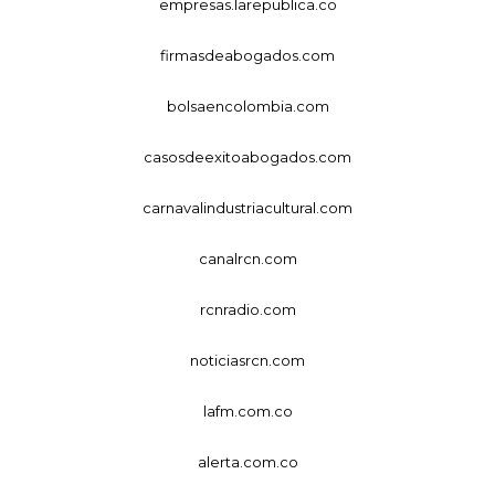
empresas.larepublica.co
firmasdeabogados.com
bolsaencolombia.com
casosdeexitoabogados.com
carnavalindustriacultural.com
canalrcn.com
rcnradio.com
noticiasrcn.com
lafm.com.co
alerta.com.co