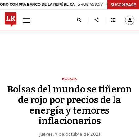
$ 408.498,97
+$ 8.753,81
+2,19%
MPRA BANCO DE LA REPÚBLICA
T
SUSCRÍBASE
BOLSAS
Bolsas del mundo se tiñeron
de rojo por precios de la
energía y temores
inflacionarios
jueves, 7 de octubre de 2021