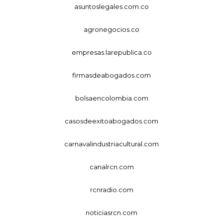
asuntoslegales.com.co
agronegocios.co
empresas.larepublica.co
firmasdeabogados.com
bolsaencolombia.com
casosdeexitoabogados.com
carnavalindustriacultural.com
canalrcn.com
rcnradio.com
noticiasrcn.com