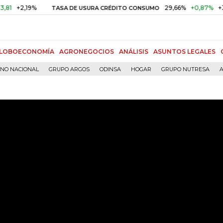
,19%
29,66%
+0,87%
+3,02%
TASA DE USURA CRÉDITO CONSUMO
LOBOECONOMÍA
AGRONEGOCIOS
ANÁLISIS
ASUNTOS LEGALES
RNO NACIONAL
GRUPO ARGOS
ODINSA
HOGAR
GRUPO NUTRESA
A