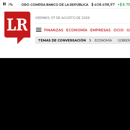
$ 408.498,97
+$ 8.753,81
+2
ORO COMPRA BANCO DE LA REPÚBLICA
VIERNES, 07 DE AGOSTO DE 2026
FINANZAS
ECONOMÍA
EMPRESAS
OCIO
G
TEMAS DE CONVERSACIÓN
ECONOMÍA
GOBIE