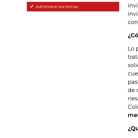
inv
Administre sus temas
inv
con
¿Có
Lo 
tra
sol
cue
pas
de 
rie
Col
me
¿Qu