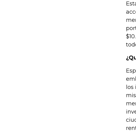
Est
acc
mer
por
$10
tod
¿Qu
Esp
emb
los
mis
mer
inv
ciu
ren