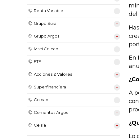
mín
Renta Variable
del
Grupo Sura
Has
cre
Grupo Argos
por
Msci Colcap
En 
ETF
anu
Acciones & Valores
¿Co
Superfinanciera
A p
Colcap
con
pro
Cementos Argos
¿Qu
Celsia
Lo 