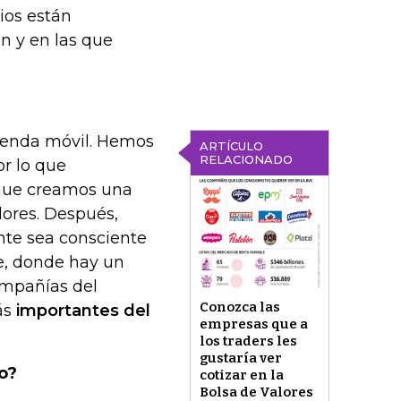
rios están
n y en las que
tienda móvil. Hemos
ARTÍCULO
RELACIONADO
or lo que
 que creamos una
lores. Después,
nte sea consciente
e, donde hay un
ompañías del
Conozca las
ás
importantes del
empresas que a
los traders les
gustaría ver
o?
cotizar en la
Bolsa de Valores