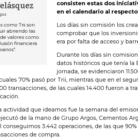
consisten estas dos iniciat
Velásquez
en el calendario al respecto
gos
Los días sin comisión los cr
 como Trii son
ir abriendo las
comprobar que los inversioni
 de valores como
era por falta de acceso y barr
lusión financiera
ianos”.
Durante los días sin comisio
datos históricos que tenía la
jornada, se evidenciaron 11.5
 cuales 70% pasó por Trii, mientras que en el segu
000 transacciones, de las cuales 14.400 fueron a tr
icación.
a actividad que ideamos fue la semana del emisor
ejecutó de la mano de Grupo Argos, Cementos Argo
l conseguimos 3.442 operaciones, de las que 90%
nsacciones de compra.