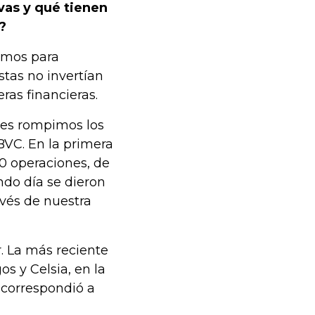
ivas y qué tienen
?
eamos para
stas no invertían
eras financieras.
nes rompimos los
 BVC. En la primera
00 operaciones, de
ndo día se dieron
avés de nuestra
. La más reciente
s y Celsia, en la
 correspondió a