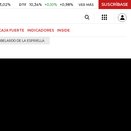
SUSCRÍBASE
10,34%
+0,10%
+0,98%
$ 416,91
+$ 0,05
+0,01%
DTF
UVR
VER MÁS
CAJA FUERTE
INDICADORES
INSIDE
BELARDO DE LA ESPRIELLA