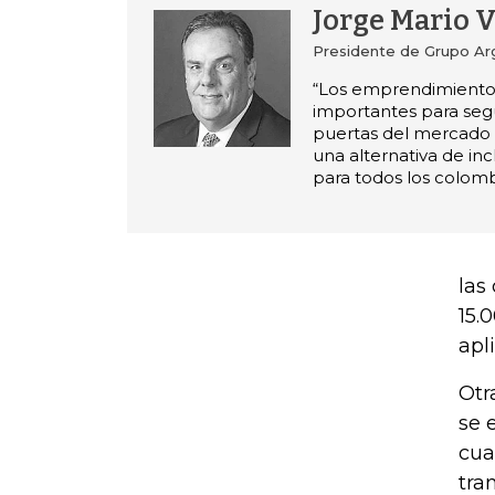
Jorge Mario 
Presidente de Grupo Ar
“Los emprendimientos
importantes para segu
puertas del mercado
una alternativa de inc
para todos los colomb
las
15.
apl
Otr
se 
cua
tra