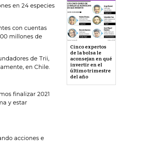
lones en 24 especies
ntes con cuentas
00 millones de
Cinco expertos
de la bolsa le
undadores de Trii,
aconsejan en qué
invertir en el
mamente, en Chile.
último trimestre
del año
os finalizar 2021
ma y estar
ando acciones e