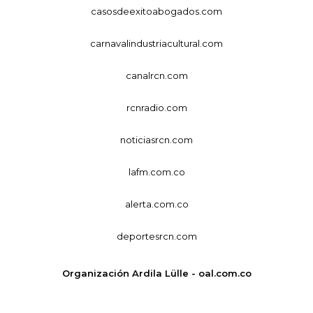
casosdeexitoabogados.com
carnavalindustriacultural.com
canalrcn.com
rcnradio.com
noticiasrcn.com
lafm.com.co
alerta.com.co
deportesrcn.com
Organización Ardila Lülle - oal.com.co