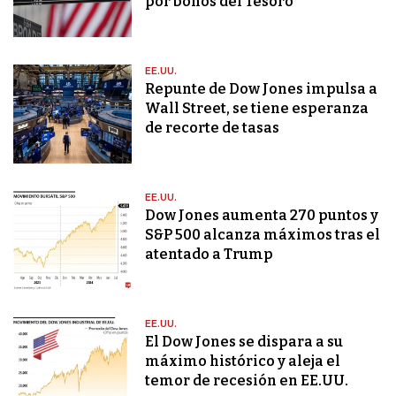
por bonos del Tesoro
EE.UU.
Repunte de Dow Jones impulsa a
Wall Street, se tiene esperanza
de recorte de tasas
EE.UU.
Dow Jones aumenta 270 puntos y
S&P 500 alcanza máximos tras el
atentado a Trump
EE.UU.
El Dow Jones se dispara a su
máximo histórico y aleja el
temor de recesión en EE.UU.