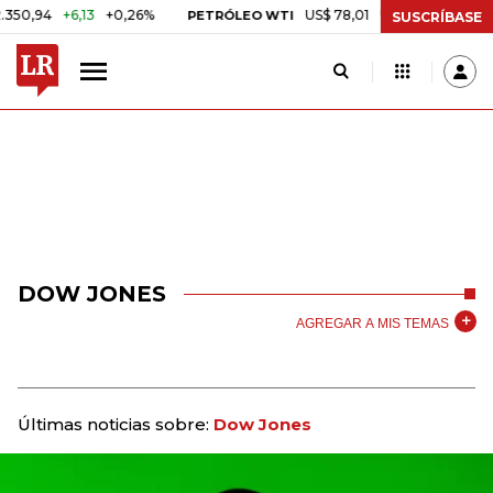
,94
+6,13
+0,26%
US$ 78,01
US$ 2,92
+3,89%
PETRÓLEO WTI
SUSCRÍBASE
DOW JONES
AGREGAR A MIS TEMAS
Últimas noticias sobre:
Dow Jones