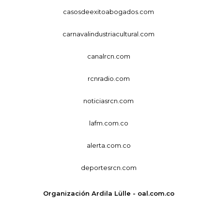
casosdeexitoabogados.com
carnavalindustriacultural.com
canalrcn.com
rcnradio.com
noticiasrcn.com
lafm.com.co
alerta.com.co
deportesrcn.com
Organización Ardila Lülle - oal.com.co