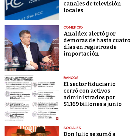
canales de televisión
locales
COMERCIO
Analdex alertó por
demoras de hasta cuatro
días en registros de
importación
BANCOS
El sector fiduciario
cerró con activos
administrados por
$1.169 billones a junio
SOCIALES
Don Julio se sumó a