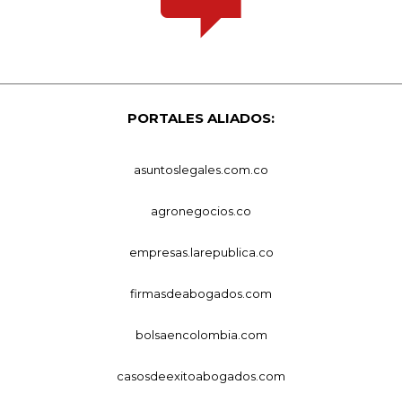
PORTALES ALIADOS:
asuntoslegales.com.co
agronegocios.co
empresas.larepublica.co
firmasdeabogados.com
bolsaencolombia.com
casosdeexitoabogados.com