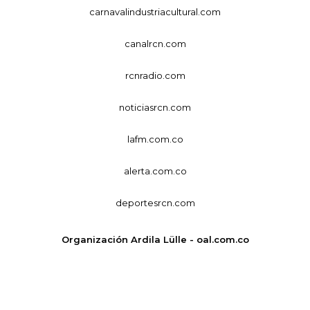
carnavalindustriacultural.com
canalrcn.com
rcnradio.com
noticiasrcn.com
lafm.com.co
alerta.com.co
deportesrcn.com
Organización Ardila Lülle - oal.com.co