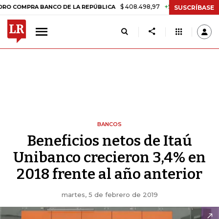
$ 408.498,97
+$ 8.753,81
+2,19%
MPRA BANCO DE LA REPÚBLICA
T
SUSCRÍBASE
BANCOS
Beneficios netos de Itaú
Unibanco crecieron 3,4% en
2018 frente al año anterior
martes, 5 de febrero de 2019