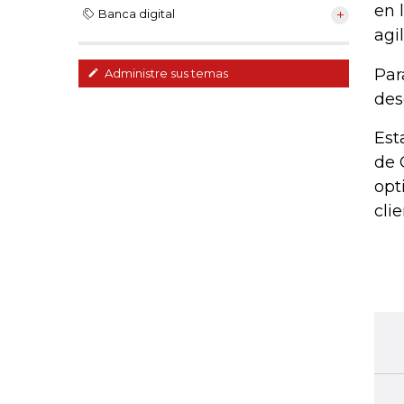
en 
Banca digital
agi
Par
Administre sus temas
des
Est
de 
opt
cli