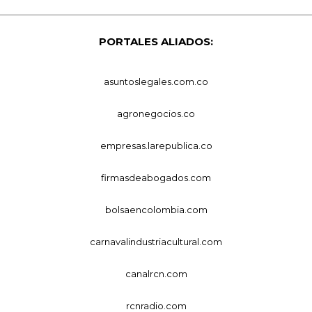
PORTALES ALIADOS:
asuntoslegales.com.co
agronegocios.co
empresas.larepublica.co
firmasdeabogados.com
bolsaencolombia.com
carnavalindustriacultural.com
canalrcn.com
rcnradio.com