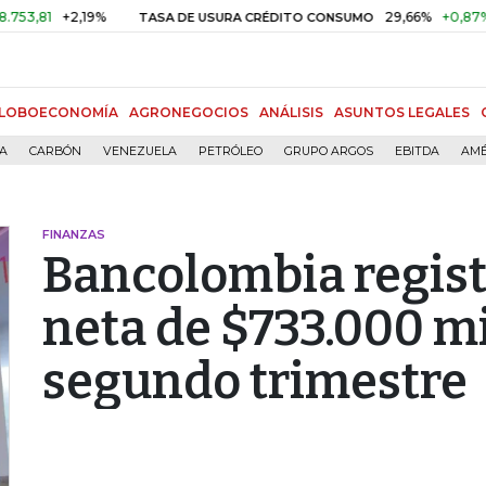
81
+2,19%
29,66%
+0,87%
+3,
TASA DE USURA CRÉDITO CONSUMO
LOBOECONOMÍA
AGRONEGOCIOS
ANÁLISIS
ASUNTOS LEGALES
ÍA
CARBÓN
VENEZUELA
PETRÓLEO
GRUPO ARGOS
EBITDA
AMÉ
FINANZAS
Bancolombia regist
neta de $733.000 mi
segundo trimestre