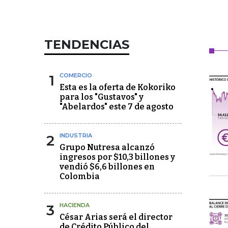
TENDENCIAS
1
COMERCIO
Esta es la oferta de Kokoriko
para los "Gustavos" y
"Abelardos" este 7 de agosto
2
INDUSTRIA
Grupo Nutresa alcanzó
ingresos por $10,3 billones y
vendió $6,6 billones en
Colombia
3
HACIENDA
César Arias será el director
de Crédito Público del