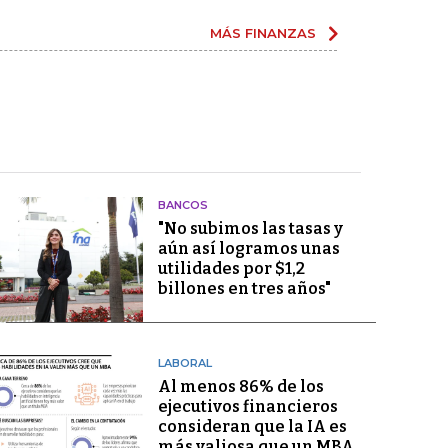
MÁS FINANZAS
BANCOS
"No subimos las tasas y
aún así logramos unas
utilidades por $1,2
billones en tres años"
LABORAL
Al menos 86% de los
ejecutivos financieros
consideran que la IA es
más valiosa que un MBA