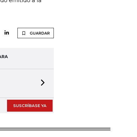
do emitido a la
GUARDAR
ARA
Next slide
SUSCRÍBASE YA