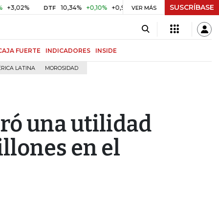
SUSCRÍBASE
02%
10,34%
+0,10%
+0,98%
$ 416,86
+$ 0,05
+0,01
DTF
UVR
VER MÁS
CAJA FUERTE
INDICADORES
INSIDE
RICA LATINA
MOROSIDAD
ró una utilidad
llones en el