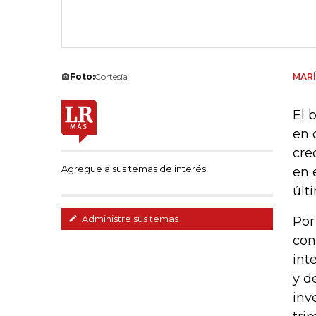
Foto:
Cortesía
MARÍ
El 
en 
cre
Agregue a sus temas de interés
en 
últ
Administre sus temas
Por
con
int
y d
inv