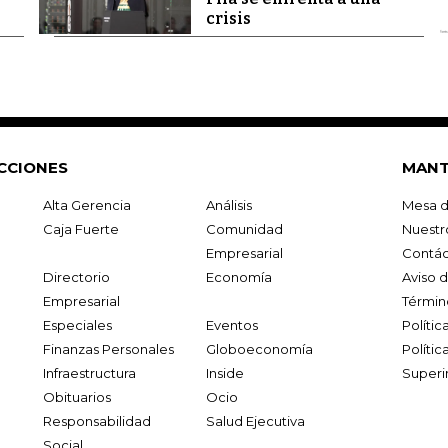
crisis
CCIONES
MANT
Alta Gerencia
Análisis
Mesa d
Caja Fuerte
Comunidad
Nuestr
Empresarial
Contác
Directorio
Economía
Aviso 
Empresarial
Términ
Especiales
Eventos
Políti
Finanzas Personales
Globoeconomía
Polític
Infraestructura
Inside
Superi
Obituarios
Ocio
Responsabilidad
Salud Ejecutiva
Social