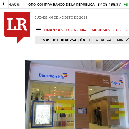
,40%
$ 408.498,97
+$ 8.753,
ORO COMPRA BANCO DE LA REPÚBLICA
JUEVES, 06 DE AGOSTO DE 2026
FINANZAS
ECONOMÍA
EMPRESAS
OCIO
G
TEMAS DE CONVERSACIÓN
LA CALERA
MINER