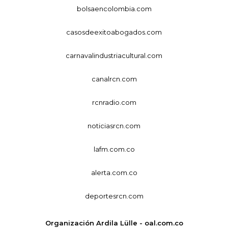
bolsaencolombia.com
casosdeexitoabogados.com
carnavalindustriacultural.com
canalrcn.com
rcnradio.com
noticiasrcn.com
lafm.com.co
alerta.com.co
deportesrcn.com
Organización Ardila Lülle - oal.com.co