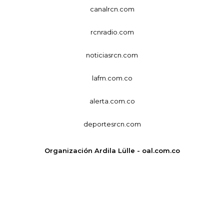
canalrcn.com
rcnradio.com
noticiasrcn.com
lafm.com.co
alerta.com.co
deportesrcn.com
Organización Ardila Lülle - oal.com.co