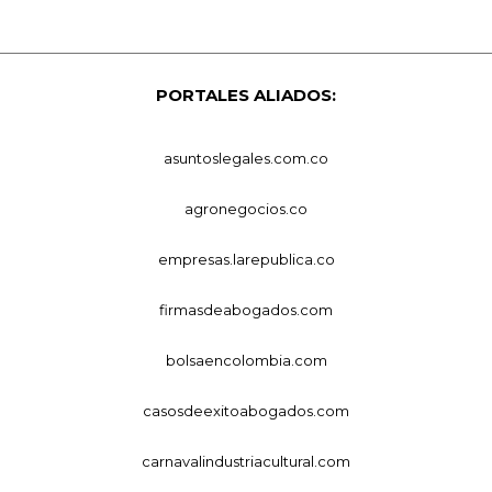
PORTALES ALIADOS:
asuntoslegales.com.co
agronegocios.co
empresas.larepublica.co
firmasdeabogados.com
bolsaencolombia.com
casosdeexitoabogados.com
carnavalindustriacultural.com