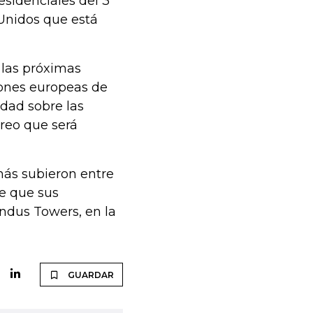
esidenciales del 3
Unidos que está
 las próximas
iones europeas de
dad sobre las
creo que será
más subieron entre
e que sus
Indus Towers, en la
GUARDAR