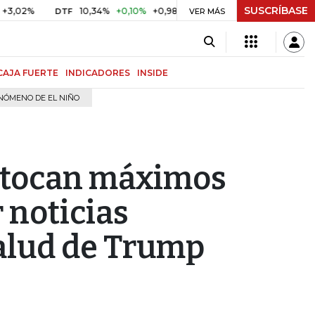
SUSCRÍBASE
10,34%
+0,10%
+0,98%
$ 416,86
+$ 0,05
+0,01%
DTF
UVR
VER MÁS
CAJA FUERTE
INDICADORES
INSIDE
NÓMENO DE EL NIÑO
 tocan máximos
 noticias
salud de Trump