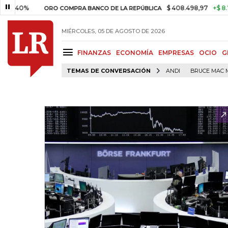
%
$ 408.498,97
+$ 8.753,81
ORO COMPRA BANCO DE LA REPÚBLICA
MIÉRCOLES, 05 DE AGOSTO DE 2026
FINANZAS
ECONOMÍA
EMPRESAS
OCIO
G
TEMAS DE CONVERSACIÓN
ANDI
BRUCE MAC 