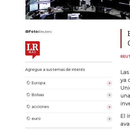
Foto:
Reuters
REU
Agregue a sus temas de interés
Las
ya 
Europa
Uni
Bolsas
una
inv
acciones
El 
euro
ava