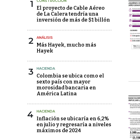
1
CONSTRUCCIÓN
El proyecto de Cable Aéreo
de La Calera tendría una
inversión de más de $1 billón
2
ANÁLISIS
Más Hayek, mucho más
Hayek
3
HACIENDA
Colombia se ubica como el
sexto país con mayor
morosidad bancaria en
América Latina
4
HACIENDA
Inflación se ubicaría en 6,2%
en julio y regresaría a niveles
máximos de 2024