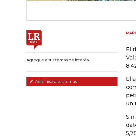
MARÍ
El 
Val
Agregue a sus temas de interés
8,4
El 
Administre sus temas
com
pet
un 
Sin
dat
5,7