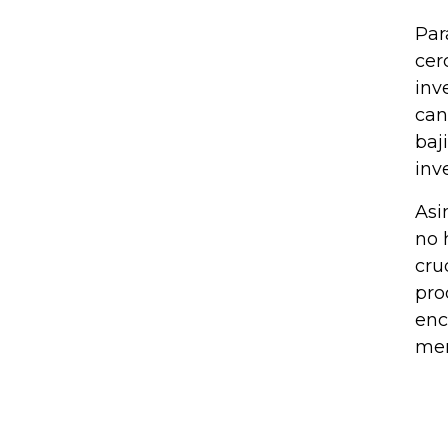
Par
cer
inv
can
baj
inv
Asi
no 
cru
pro
enc
mer