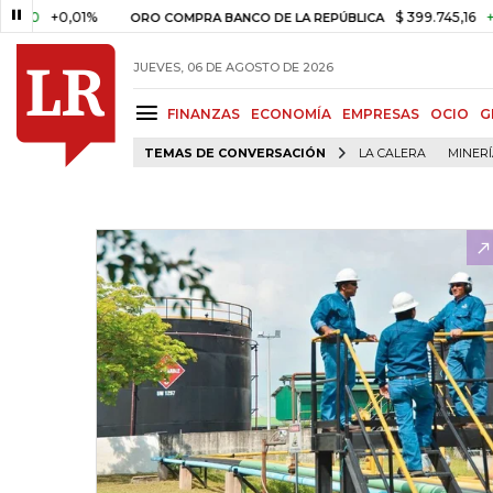
+0,01%
$ 399.745,16
+$ 2.295
ORO COMPRA BANCO DE LA REPÚBLICA
JUEVES, 06 DE AGOSTO DE 2026
FINANZAS
ECONOMÍA
EMPRESAS
OCIO
G
TEMAS DE CONVERSACIÓN
LA CALERA
MINER