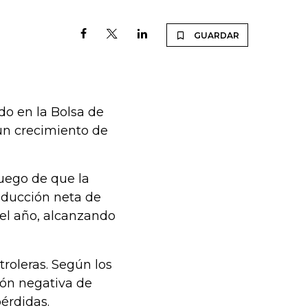
GUARDAR
ado en la Bolsa de
un crecimiento de
luego de que la
oducción neta de
del año, alcanzando
roleras. Según los
ción negativa de
pérdidas.