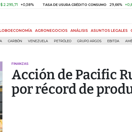
,71
+0,58%
29,66%
+0,87%
+
TASA DE USURA CRÉDITO CONSUMO
LOBOECONOMÍA
AGRONEGOCIOS
ANÁLISIS
ASUNTOS LEGALES
ÍA
CARBÓN
VENEZUELA
PETRÓLEO
GRUPO ARGOS
EBITDA
AMÉ
FINANZAS
Acción de Pacific R
por récord de prod