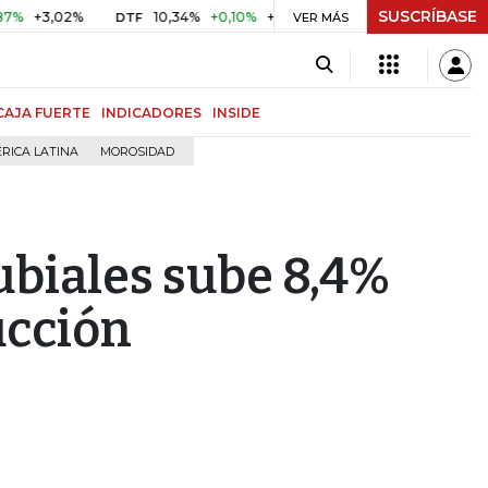
SUSCRÍBASE
3,02%
10,34%
+0,10%
+0,98%
$ 416,86
+$ 0,05
+0,
DTF
VER MÁS
UVR
CAJA FUERTE
INDICADORES
INSIDE
RICA LATINA
MOROSIDAD
ubiales sube 8,4%
ucción