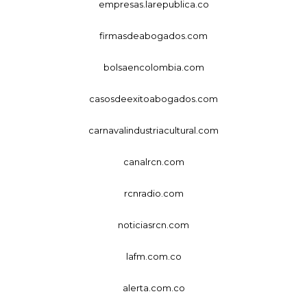
empresas.larepublica.co
firmasdeabogados.com
bolsaencolombia.com
casosdeexitoabogados.com
carnavalindustriacultural.com
canalrcn.com
rcnradio.com
noticiasrcn.com
lafm.com.co
alerta.com.co