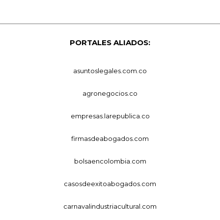
PORTALES ALIADOS:
asuntoslegales.com.co
agronegocios.co
empresas.larepublica.co
firmasdeabogados.com
bolsaencolombia.com
casosdeexitoabogados.com
carnavalindustriacultural.com