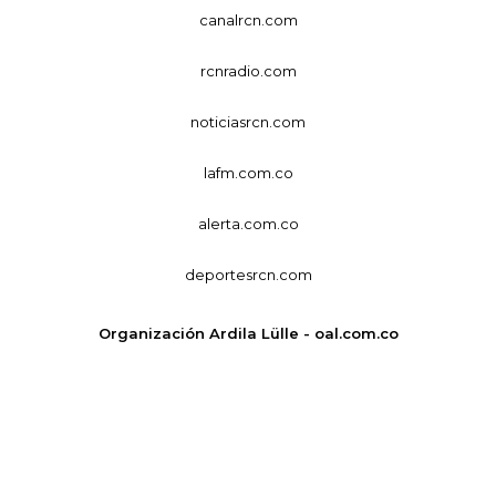
canalrcn.com
rcnradio.com
noticiasrcn.com
lafm.com.co
alerta.com.co
deportesrcn.com
Organización Ardila Lülle - oal.com.co