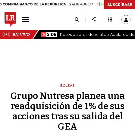
$ 408.498,97
+$ 8.753,81
+2,19%
RA BANCO DE LA REPÚBLICA
TAS
SUSCRÍBASE
EN VIVO
Posesión presidencial de Abelardo de l
BOLSAS
Grupo Nutresa planea una
readquisición de 1% de sus
acciones tras su salida del
GEA